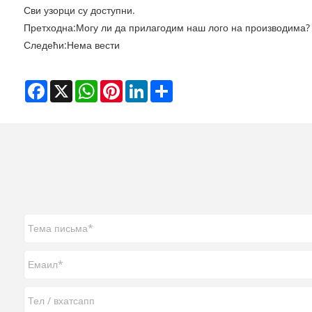
Сви узорци су доступни.
Претходна:
Могу ли да прилагодим наш лого на производима?
Следећи:
Нема вести
Facebook
X
WhatsApp
Pinterest
LinkedIn
Share