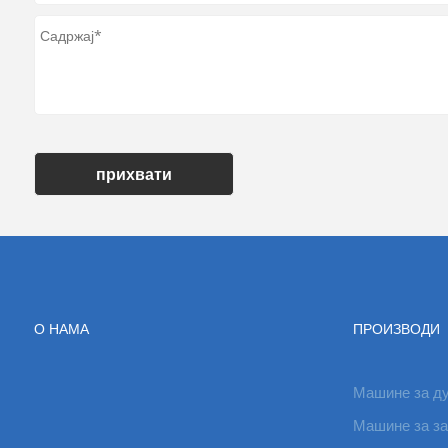
прихвати
О НАМА
ПРОИЗВОДИ
Машине за ду
Машине за за