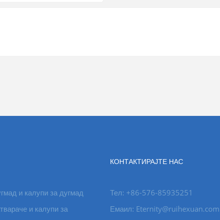
КОНТАКТИРАЈТЕ НАС
гмад и калупи за дугмад
Тел: +86-576-85935251
твараче и калупи за
Емаил: Eternity@ruihexuan.com