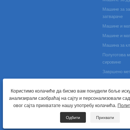
Машине за за
затвараче
Машине и мат
Машине и мат
Машина за к
Полуготова м
сировине
Завршено ме
Дугмад од см
Користимо колачиће да бисмо вам понудили боље иск
анализирали саобраћај на сајту и персонализовали с
Ауторско право © 2022 Зхејианг Руихекуан Импорт анд Екпорт
овог сајта прихватате нашу употребу колачића.
Полит
Links
Sitemap
RSS
XML
Политика приватности
Одбити
Прихвати