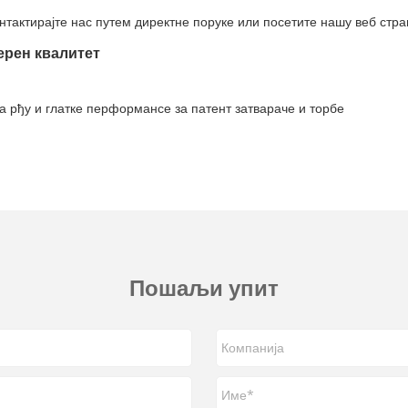
онтактирајте нас путем директне поруке или посетите нашу веб стра
ерен квалитет
а рђу и глатке перформансе за патент затвараче и торбе
Пошаљи упит