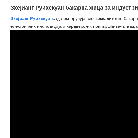
Зхејианг Руихекуан бакарна жица за индустри
Зхејианг Руихекуан
сада испоручује висококвалитетне бакар
електричних инсталација и хардверских причвршћивача, наша