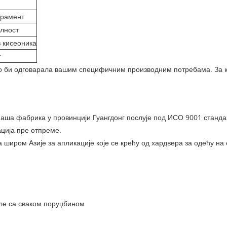
ерамент
лност
з кисеоника
т
о би одговарала вашим специфичним производним потребама. За ку
 Наша фабрика у провинцији Гуангдонг послује под ИСО 9001 станд
ција пре отпреме.
 широм Азије за апликације које се крећу од хардвера за одећу на
ле са сваком поруџбином