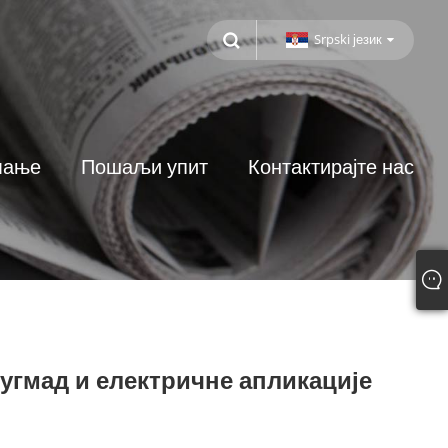
Srpski језик
мање
Пошаљи упит
Контактирајте нас
дугмад и електричне апликације