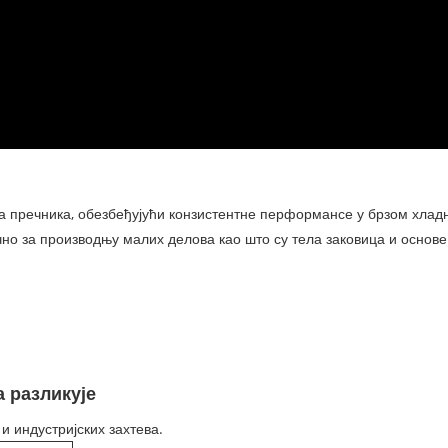
ја пречника, обезбеђујући конзистентне перформансе у брзом хла
о за производњу малих делова као што су тела заковица и основе
 разликује
 индустријских захтева.