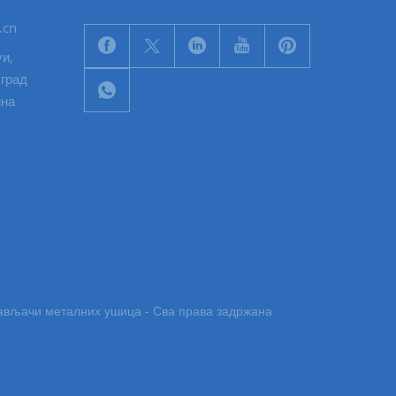
.cn
уи,
 град
ина
обављачи металних ушица - Сва права задржана