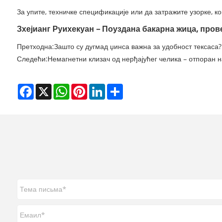
За упите, техничке спецификације или да затражите узорке, к
Зхејианг Руихекуан – Поуздана бакарна жица, пров
Претходна:
Зашто су дугмад џинса важна за удобност тексаса?
Следећи:
Немагнетни клизач од нерђајућег челика – отпоран н
Facebook
X
WhatsApp
Pinterest
LinkedIn
Share