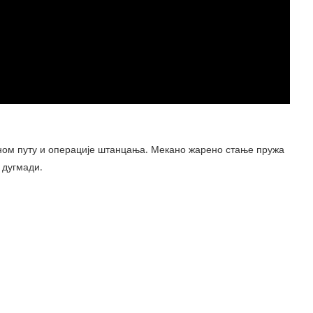
дном путу и операције штанцања. Мекано жарено стање пружа
 дугмади.