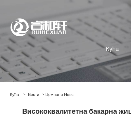
Кућа
Кућа
>
Вести
>
Цомпани Невс
Висококвалитетна бакарна жица