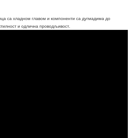
вица са хладном главом и компоненти са дугмадима до
ктилност и одлична проводљивост.