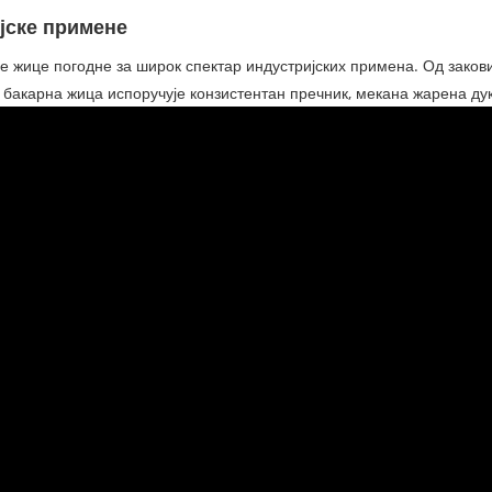
јске примене
не жице погодне за широк спектар индустријских примена. Од зако
 бакарна жица испоручује конзистентан пречник, мекана жарена ду