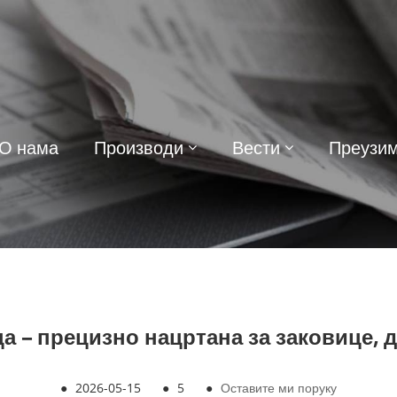
О нама
Производи
Вести
Преузи
 – прецизно нацртана за заковице, 
●
2026-05-15
●
5
●
Оставите ми поруку