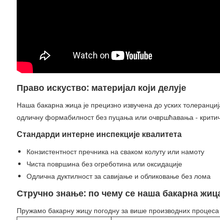
Право искуство: материјал који делује
Наша бакарна жица је прецизно извучена до уских толеранци
одличну формабилност без пуцања или очвршћавања - критичн
Стандарди интерне инспекције квалитета
Конзистентност пречника на сваком колуту или намоту
Чиста површина без огреботина или оксидације
Одлична дуктилност за савијање и обликовање без лома
Стручно знање: по чему се наша бакарна жица
Пружамо бакарну жицу погодну за више производних процеса и