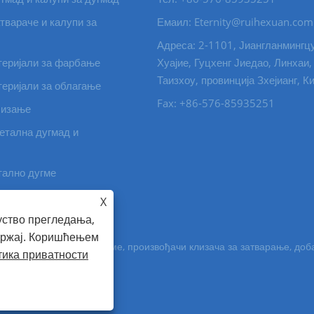
твараче и калупи за
Емаил: Eternity@ruihexuan.com
Адреса: 2-1101, Јиангланмингц
еријали за фарбање
Хуајие, Гуцхенг Јиедао, Линхаи,
Таизхоу, провинција Зхејианг, К
еријали за облагање
Fax: +86-576-85935251
лизање
етална дугмад и
тално дугме
оле и сировине
X
уство прегледања,
адржај. Коришћењем
 Цо., Лтд. - Метално дугме, произвођачи клизача за затварање, д
ика приватности