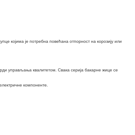
пце којима је потребна повећана отпорност на корозију или
арди управљања квалитетом. Свака серија бакарне жице се
 електричне компоненте.