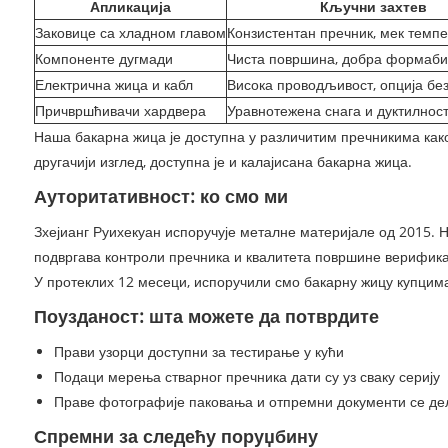
Апликација
Кључни захтев
Заковице са хладном главом
Конзистентан пречник, мек темп
Компоненте дугмади
Чиста површина, добра формаби
Електрична жица и кабл
Висока проводљивост, опција бе
Причвршћивачи хардвера
Уравнотежена снага и дуктилнос
Наша бакарна жица је доступна у различитим пречникима как
другачији изглед, доступна је и калајисана бакарна жица.
Ауторитативност: ко смо ми
Зхејианг Руихекуан испоручује металне материјале од 2015.
подвргава контроли пречника и квалитета површине верифика
У протеклих 12 месеци, испоручили смо бакарну жицу купцима
Поузданост: шта можете да потврдите
Прави узорци доступни за тестирање у кући
Подаци мерења стварног пречника дати су уз сваку серију
Праве фотографије паковања и отпремни документи се де
Спремни за следећу поруџбину