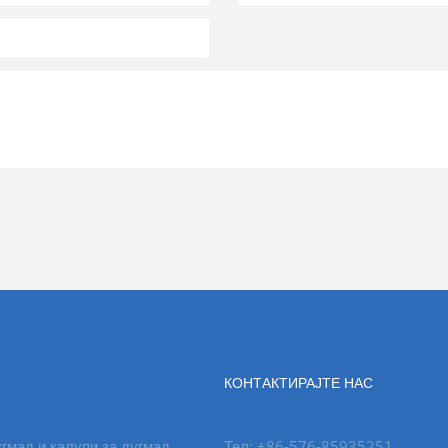
КОНТАКТИРАЈТЕ НАС
гмад и калупи за дугмад
Тел: +86-576-85935251